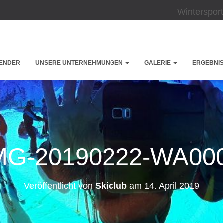
Wintersport
ENDER
UNSERE UNTERNEHMUNGEN
GALERIE
ERGEBNIS
MG-20190222-WA00
Veröffentlicht von
Skiclub
am
14. April 2019