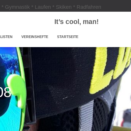
 * Gymnastik * Laufen * Skiken * Radfahren
It’s cool, man!
LISTEN
VEREINSHEFTE
STARTSEITE
08