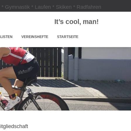
 * Gymnastik * Laufen * Skiken * Radfahren
It’s cool, man!
LISTEN
VEREINSHEFTE
STARTSEITE
itgliedschaft